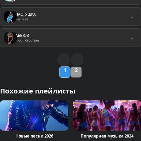
ЧАСТУШКА
↓
Karna.val
АБЬЮЗ
↓
Люся Чеботина
1
2
Похожие плейлисты
Новые песни 2026
Популярная музыка 2024