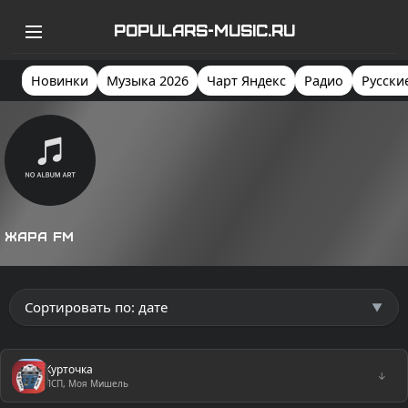
POPULARS-MUSIC.RU
Новинки
Музыка 2026
Чарт Яндекс
Радио
Русски
Жара FM
Курточка
↓
ЛСП, Моя Мишель