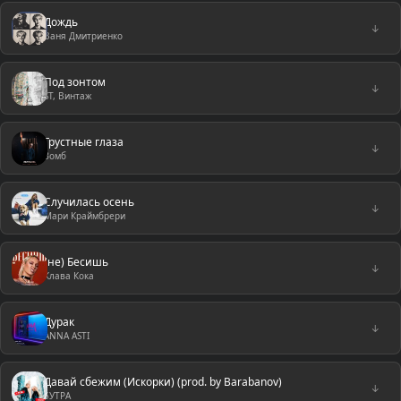
Дождь
↓
Ваня Дмитриенко
Под зонтом
↓
ST, Винтаж
Грустные глаза
↓
Зомб
Случилась осень
↓
Мари Краймбрери
(не) Бесишь
↓
Клава Кока
Дурак
↓
ANNA ASTI
Давай сбежим (Искорки) (prod. by Barabanov)
↓
5УТРА