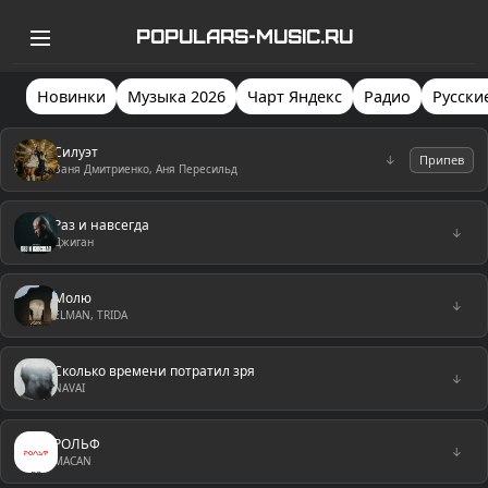
POPULARS-MUSIC.RU
Новинки
Музыка 2026
Чарт Яндекс
Радио
Русски
Силуэт
↓
Припев
Ваня Дмитриенко, Аня Пересильд
Раз и навсегда
↓
Джиган
Молю
↓
ELMAN, TRIDA
Сколько времени потратил зря
↓
NAVAI
РОЛЬФ
↓
MACAN