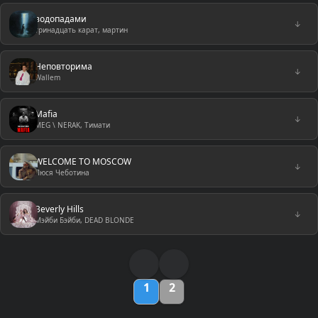
водопадами
↓
тринадцать карат, мартин
Неповторима
↓
Wallem
Mafia
↓
MEG \ NERAK, Тимати
WELCOME TO MOSCOW
↓
Люся Чеботина
Beverly Hills
↓
Мэйби Бэйби, DEAD BLONDE
1
2