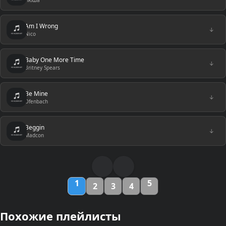
Нюша
Am I Wrong
↓
Nico
Baby One More Time
↓
Britney Spears
Be Mine
↓
Ofenbach
Beggin
↓
Madcon
1
5
2
3
4
Похожие плейлисты