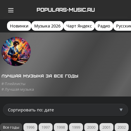
POPULARS-MUSIC.RU
Новинки
Музыка 2026
Чарт Яндекс
Радио
Русски
Лучшая музыка за все годы
# Плейлисты
# Лучшая музыка
Все годы
1996
1997
1998
1999
2000
2001
2002