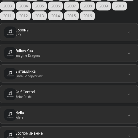
2003
2004
2005
2006
2007
2008
2009
2010
2011
2012
2013
2014
2015
2016
Вороны
↓
NЮ
Follow You
↓
Imagine Dragons
Витаминка
↓
Тима Белорусских
Self Control
↓
Bebe Rexha
Hello
↓
Adele
Воспоминание
↓