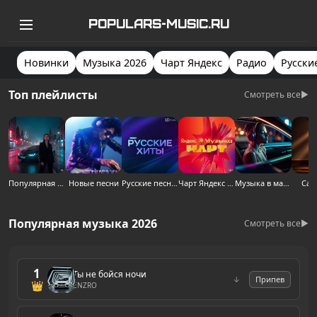
POPULARS-MUSIC.RU
Новинки
Музыка 2026
Чарт Яндекс
Радио
Русски
Топ плейлисты
Смотреть все
▶
Популярная музыка 2026
Новые песни
Русские песни 2026
Чарт Яндекс Музыки 2026
Музыка в машину
Сак
Популярная музыка 2026
Смотреть все
▶
1
Ты не бойся ночи
↓
Припев
👑
ENZRO