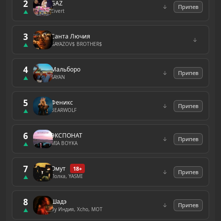
2
GAZ
↓
Припев
Zivert
▲
3
Санта Лючия
↓
GAYAZOV$ BROTHER$
▲
4
Мальборо
↓
Припев
SAYAN
▲
5
Феникс
↓
Припев
BEARWOLF
▲
6
ЭКСПОНАТ
↓
Припев
MIA BOYKA
▲
7
Омут
18+
↓
Припев
Полка, YASMI
▲
8
Шадэ
↓
Припев
By Индия, Xcho, MOT
▲