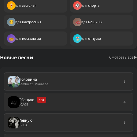
🍷
⚽
застолья
спорта
😊
🚗
настроения
машины
📻
🏖️
ностальгии
отпуска
Новые песни
Смотреть все
▶
Половина
↓
Kambulat, Минаева
Обещаю
18+
↓
10AGE
Ревную
↓
TRIDA