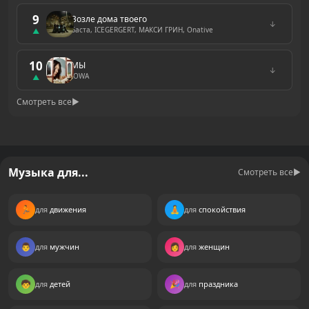
9
Возле дома твоего
↓
Баста, ICEGERGERT, МАКСИ ГРИН, Onative
▲
10
МЫ
↓
IOWA
▲
Смотреть все
▶
Музыка для...
Смотреть все
▶
🏃
🧘
движения
спокойствия
👨
👩
мужчин
женщин
🧒
🎉
детей
праздника