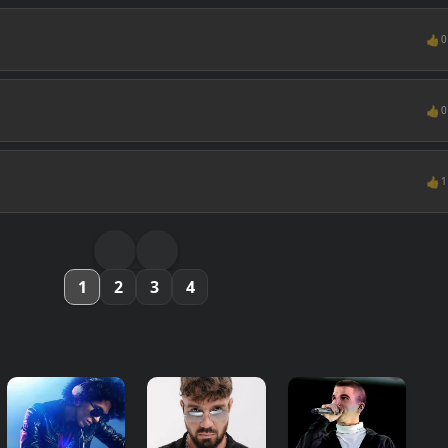
👍
0
👍
0
👍
1
1
2
3
4