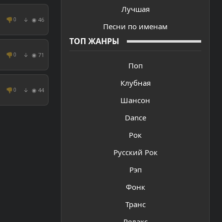
Лучшая
👎
◉ 46
0
↓
Песни по именам
ТОП ЖАНРЫ
👎
◉ 71
0
↓
Поп
Клубная
👎
◉ 44
0
↓
Шансон
Dance
Рок
Русский Рок
Рэп
Фонк
Транс
Релакс