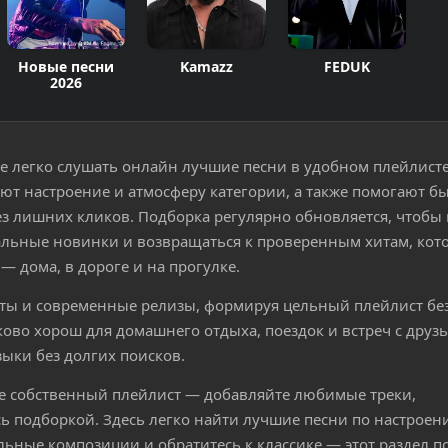
Новые песни
Kamazz
FEDUK
2026
е легко слушать онлайн лучшие песни в удобном плейлисте
ют настроение и атмосферу категории, а также помогают б
 лишних кликов. Подборка регулярно обновляется, чтобы
уальные новинки и возвращаться к проверенным хитам, кот
— дома, в дороге и на прогулке.
иты и современные релизы, формируя цельный плейлист без
ово хорош для домашнего отдыха, поездок и встреч с друз
зыки без долгих поисков.
е собственный плейлист — добавляйте любимые треки,
ь подборкой. Здесь легко найти лучшие песни по настроен
альные композиции и обратитесь к классике — этот раздел п