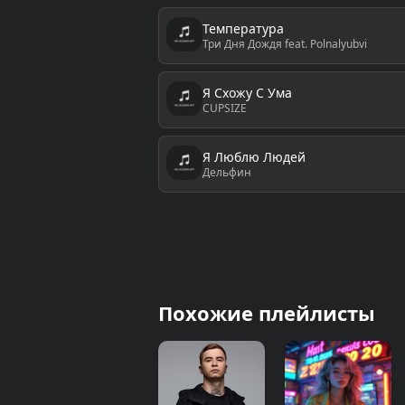
Температура
Три Дня Дождя feat. Polnalyubvi
Я Схожу С Ума
CUPSIZE
Я Люблю Людей
Дельфин
Похожие плейлисты