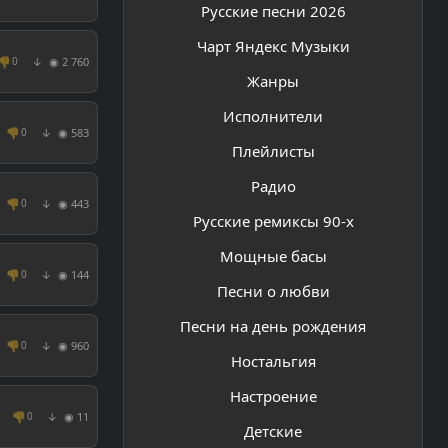
Русские песни 2026
Чарт Яндекс Музыки
👎
◉ 2 760
0
↓
Жанры
Исполнители
👎
◉ 583
0
↓
Плейлисты
Радио
👎
◉ 443
0
↓
Русские ремиксы 90-х
Мощные басы
👎
◉ 144
0
↓
Песни о любви
Песни на день рождения
👎
◉ 960
0
↓
Ностальгия
Настроение
👎
◉ 11
0
↓
Детские