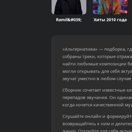
Ramil&#039;
Хиты 2010 года
«Альтернатива» — подборка, гд
собраны треки, которые отража
найти любимые композиции без
могли открывать для себя акт
звучат уместно в любом случае 
Сборник сочетает известные х
перепадов звучания. Он одинак
когда хочется качественной му
Слушайте онлайн и формируйт
возвращайтесь к ним и делитес
жанру. Откройте для себя акту