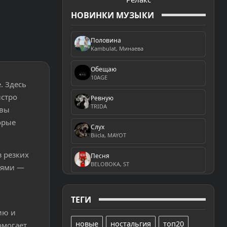
НОВИНКИ МУЗЫКИ
Половина
Kambulat, Минаева
Обещаю
10AGE
. Здесь
ыстро
Ревную
TRIDA
 вы
орые
Слух
Biicla, MAYOT
 резких
Песня
BELOBOKA, ST
ьями —
ТЕГИ
ию и
новые
ностальгия
топ20
омогает