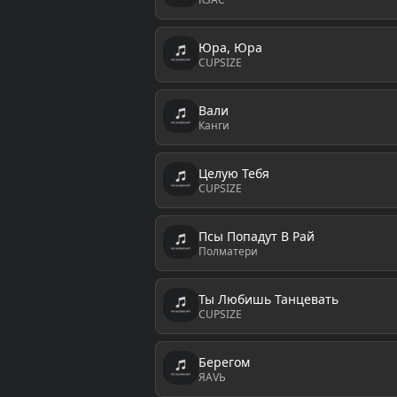
Юра, Юра
CUPSIZE
Вали
Канги
Целую Тебя
CUPSIZE
Псы Попадут В Рай
Полматери
Ты Любишь Танцевать
CUPSIZE
Берегом
ЯАVЬ