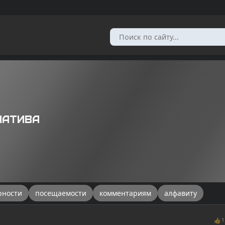
натива
рности
посещаемости
комментариям
алфавиту
👍
1