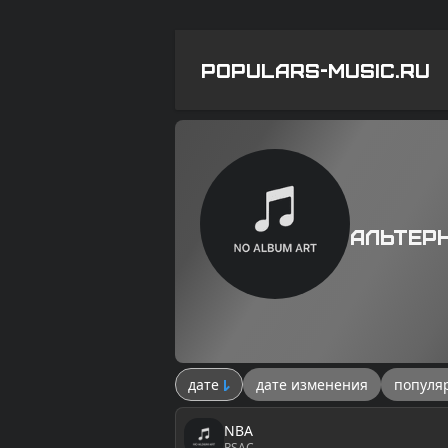
POPULARS-MUSIC.RU
Альтер
дате
дате изменения
популя
NBA
RSAC