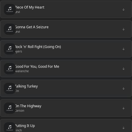
Piece Of My Heart
↓
Levi
Gonna Get A Seizure
↓
Levi
Rock 'n' Roll Fight (Going On)
↓
Ayers
Good For You, Good For Me
↓
Avalanche
Talking Turkey
↓
Tin
On The Highway
↓
Carson
Putting It Up
↓
Finch