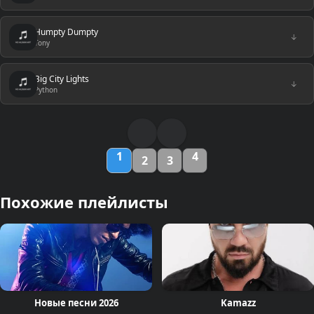
Humpty Dumpty
↓
Tony
Big City Lights
↓
Python
1
4
2
3
Похожие плейлисты
Новые песни 2026
Kamazz