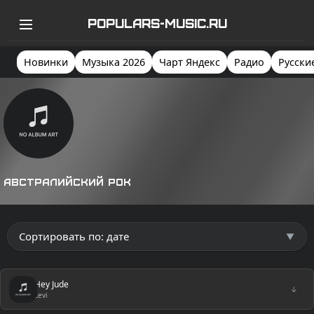
POPULARS-MUSIC.RU
Новинки
Музыка 2026
Чарт Яндекс
Радио
Русски
Австралийский рок
Hey Jude
↓
Levi