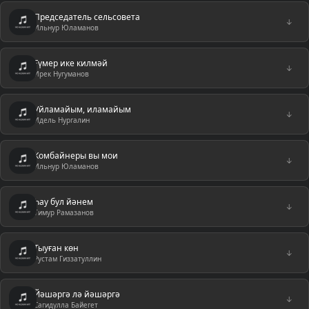
Председатель сельсовета
↓
Ильнур Юламанов
Ғүмер ике килмәй
↓
Ирек Нугуманов
Уйламайым, иламайым
↓
Идель Нургалин
Комбайнеры вы мои
↓
Ильнур Юламанов
Һау бул йәнем
↓
Тимур Рамазанов
Тыуған көн
↓
Рустам Гиззатуллин
Йәшәргә лә йәшәргә
↓
Сагидулла Байегет