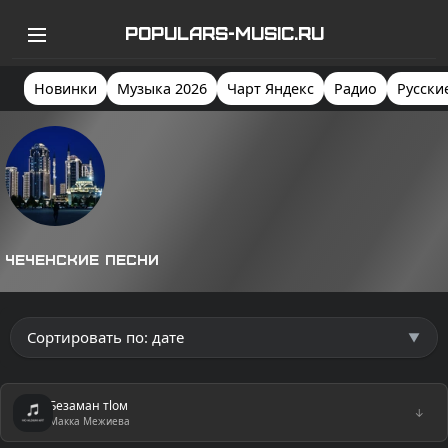
POPULARS-MUSIC.RU
Новинки
Музыка 2026
Чарт Яндекс
Радио
Русски
Чеченские песни
Безаман тlом
↓
Макка Межиева