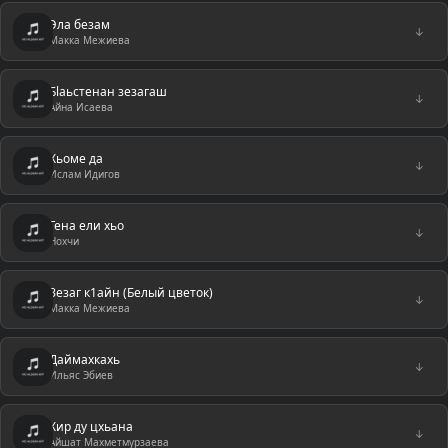
Эла безам
↓
Макка Межиева
Бlаьстенан зезагаш
↓
Айна Исаева
Хьоме да
↓
Ислам Идигов
Гена ели хьо
↓
Нохчи
Зезаг к1айн (Белый цветок)
↓
Макка Межиева
Даймахкахь
↓
Ильяс Эбиев
Хир ду цхьана
↓
Айшат Махметмурзаева