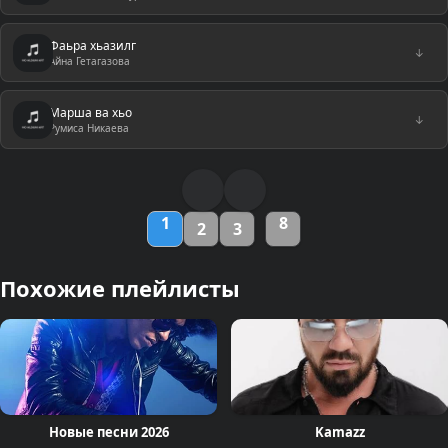
Фаьра хьазилг
↓
Айна Гетагазова
Марша ва хьо
↓
Румиса Никаева
1
8
2
3
Похожие плейлисты
Новые песни 2026
Kamazz