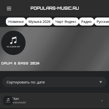
POPULARS-MUSIC.RU
Новинки
Музыка 2026
Чарт Яндекс
Радио
Русски
Drum & Bass 2024
Titan
↓
Andromedik