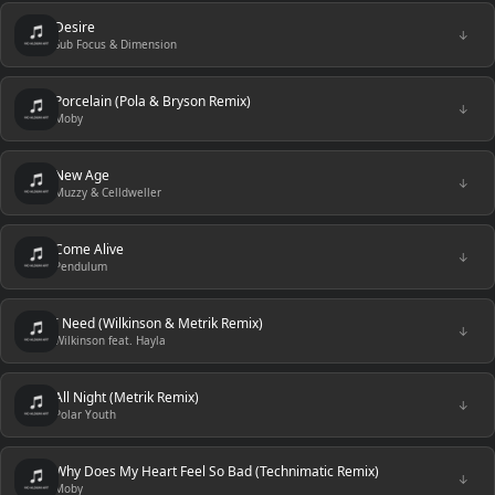
Desire
↓
Sub Focus & Dimension
Porcelain (Pola & Bryson Remix)
↓
Moby
New Age
↓
Muzzy & Celldweller
Соmе Аlivе
↓
Pendulum
I Need (Wilkinson & Metrik Remix)
↓
Wilkinson feat. Hayla
All Night (Metrik Remix)
↓
Polar Youth
Why Does My Heart Feel So Bad (Technimatic Remix)
↓
Moby