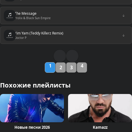
The Message
↓
Prolix & Black Sun Empire
Yim Yam (Teddy Killerz Remix)
↓
Doctor P
1
4
2
3
Похожие плейлисты
Новые песни 2026
Kamazz