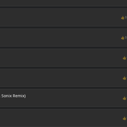
👍
0
👍
0
👍
👍
 Sonix Remix)
👍
👍