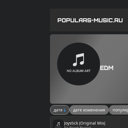
POPULARS-MUSIC.RU
EDM
дате
дате изменения
популя
Joystick (Original Mix)
Da Brook Project