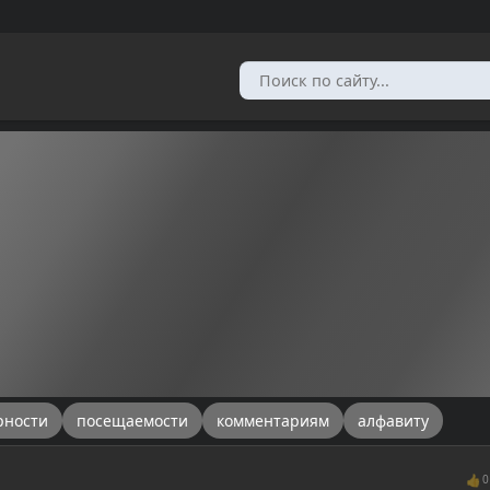
рности
посещаемости
комментариям
алфавиту
👍
0