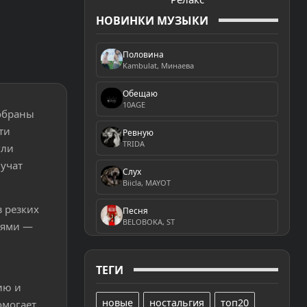
НОВИНКИ МУЗЫКИ
Половина
Kambulat, Минаева
Обещаю
10AGE
собраны
ти
Ревную
TRIDA
гли
вучат
Слух
Biicla, MAYOT
 резких
Песня
BELOBOKA, ST
ьями —
ТЕГИ
ию и
новые
ностальгия
топ20
омогает