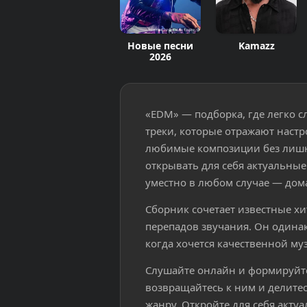
Новые песни
Kamazz
2026
«EDM» — подборка, где легко 
треки, которые отражают настр
любимые композиции без лишни
открывать для себя актуальны
уместно в любом случае — дома,
Сборник сочетает известные х
перепадов звучания. Он одинак
когда хочется качественной му
Слушайте онлайн и формируйт
возвращайтесь к ним и делитес
жанру. Откройте для себя акту