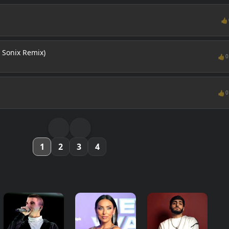
👍
 Sonix Remix)
👍
0
👍
0
1
2
3
4