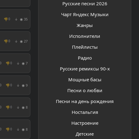
Русские песни 2026
Чарт Яндекс Музыки
👎
◉ 35
0
↓
Жанры
Исполнители
👎
◉ 27
0
↓
Плейлисты
Радио
👎
◉ 7
0
0
↓
Русские ремиксы 90-х
Мощные басы
👎
◉ 9
0
0
↓
Песни о любви
Песни на день рождения
👎
◉ 8
0
0
↓
Ностальгия
Настроение
👎
◉ 8
0
0
↓
Детские