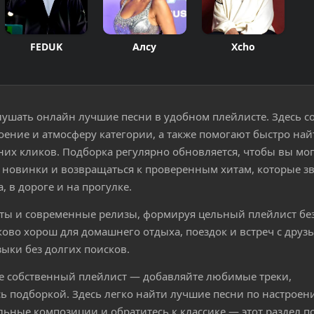
FEDUK
Алсу
Xcho
слушать онлайн лучшие песни в удобном плейлисте. Здесь 
оение и атмосферу категории, а также помогают быстро най
х кликов. Подборка регулярно обновляется, чтобы вы мо
е новинки и возвращаться к проверенным хитам, которые з
 в дороге и на прогулке.
иты и современные релизы, формируя цельный плейлист без
ово хорош для домашнего отдыха, поездок и встреч с друз
зыки без долгих поисков.
е собственный плейлист — добавляйте любимые треки,
ь подборкой. Здесь легко найти лучшие песни по настроен
альные композиции и обратитесь к классике — этот раздел п