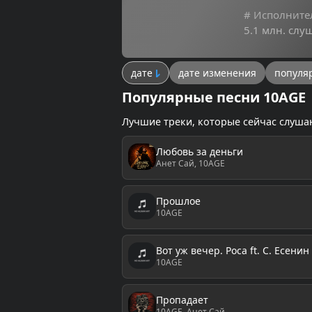
# Исполните
5.1 млн. слу
дате
дате изменения
популя
Популярные песни 10AGE
Лучшие треки, которые сейчас слуша
Любовь за деньги
Анет Сай, 10AGE
Прошлое
10AGE
Вот уж вечер. Роса ft. С. Есенин
10AGE
Пропадает
10AGE, Анет Сай