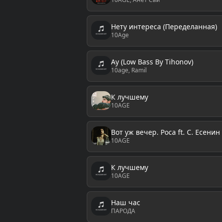
Нету интереса (Переделанная)
10Age
Ау (Low Bass By Tihonov)
10age, Ramil
К лучшему
10AGE
Вот уж вечер. Роса ft. С. Есенин
10AGE
К лучшему
10AGE
Наш час
ПАРОДА