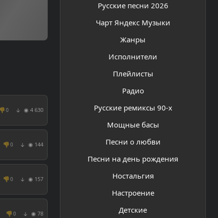
Русские песни 2026
Чарт Яндекс Музыки
Жанры
Исполнители
Плейлисты
Радио
Русские ремиксы 90-х
👎
◉ 4 630
0
↓
Мощные басы
Песни о любви
👎
◉ 144
0
↓
Песни на день рождения
Ностальгия
👎
◉ 157
0
↓
Настроение
Детские
👎
◉ 78
0
↓