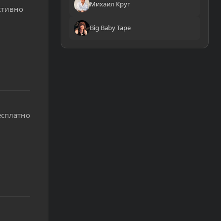
Михаил Круг
ктивно
Big Baby Tape
есплатно