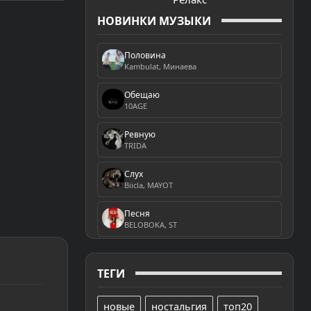
НОВИНКИ МУЗЫКИ
Половина
Kambulat, Минаева
Обещаю
10AGE
Ревную
TRIDA
Слух
Biicla, MAYOT
Песня
BELOBOKA, ST
ТЕГИ
новые
ностальгия
топ20