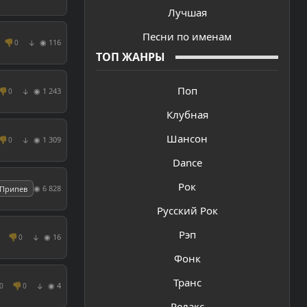
Лучшая
Песни по именам
👎
◉ 116
0
↓
ТОП ЖАНРЫ
Поп
👎
◉ 1 243
0
↓
Клубная
Шансон
👎
◉ 1 309
0
↓
Dance
Рок
◉ 6 828
Припев
Русский Рок
Рэп
👎
◉ 16
0
↓
Фонк
Транс
👎
◉ 4
0
0
↓
Релакс