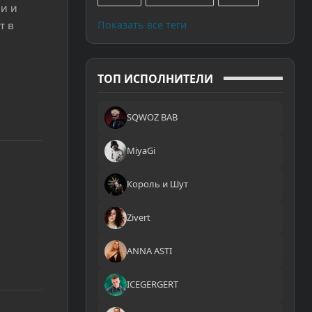
и и
т в
Показать все теги
ТОП ИСПОЛНИТЕЛИ
SQWOZ BAB
MiyaGi
и
Король и Шут
Zivert
ANNA ASTI
ICEGERGERT