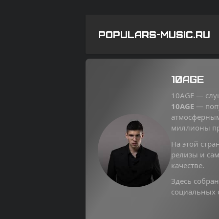
POPULARS-MUSIC.RU
10AGE
10AGE — слуш
10AGE
— попу
атмосферным
миллионы п
На этой стра
релизы и сам
качестве.
Здесь собран
социальных с