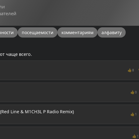
ли
шателей
рности
посещаемости
комментариям
алфавиту
ют чаще всего.
👍
8
👍
0
 (Red Line & M1CH3L P Radio Remix)
👍
1
👍
1