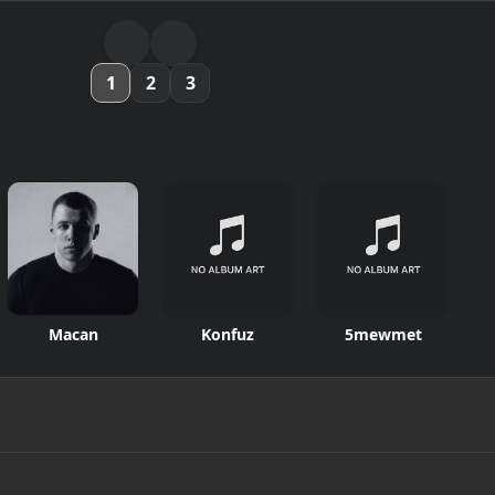
1
2
3
Macan
Konfuz
5mewmet