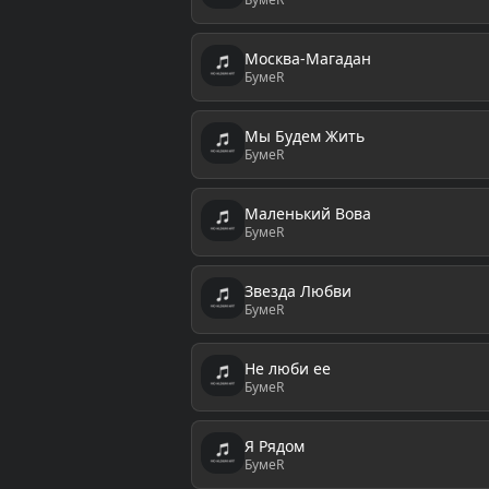
Москва-Магадан
БумеR
Мы Будем Жить
БумеR
Маленький Вова
БумеR
Звезда Любви
БумеR
Не люби ее
БумеR
Я Рядом
БумеR