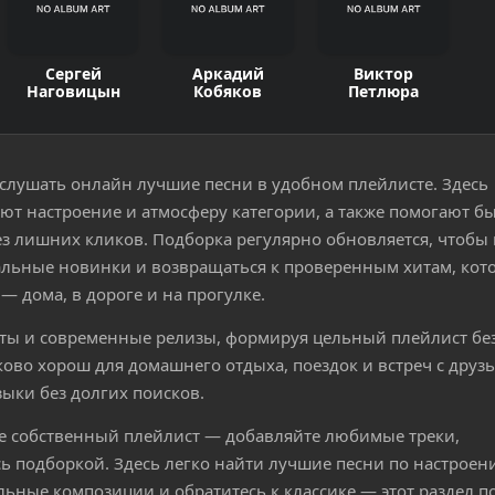
Сергей
Аркадий
Виктор
Наговицын
Кобяков
Петлюра
 слушать онлайн лучшие песни в удобном плейлисте. Здесь
ют настроение и атмосферу категории, а также помогают б
 лишних кликов. Подборка регулярно обновляется, чтобы
уальные новинки и возвращаться к проверенным хитам, кот
— дома, в дороге и на прогулке.
иты и современные релизы, формируя цельный плейлист без
ово хорош для домашнего отдыха, поездок и встреч с друз
зыки без долгих поисков.
е собственный плейлист — добавляйте любимые треки,
ь подборкой. Здесь легко найти лучшие песни по настроен
альные композиции и обратитесь к классике — этот раздел п