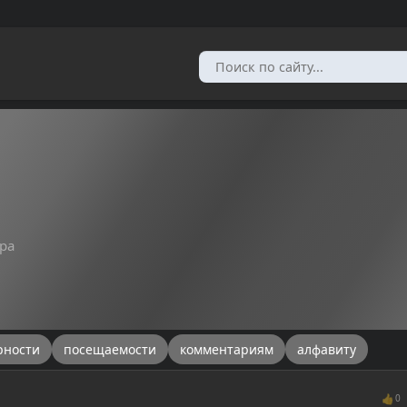
ра
рности
посещаемости
комментариям
алфавиту
👍
0