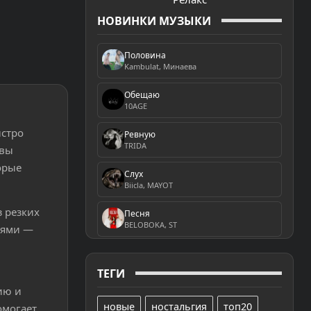
НОВИНКИ МУЗЫКИ
Половина
Kambulat, Минаева
Обещаю
10AGE
ыстро
Ревную
TRIDA
 вы
орые
Слух
Biicla, MAYOT
 резких
Песня
BELOBOKA, ST
ьями —
ТЕГИ
ию и
новые
ностальгия
топ20
омогает