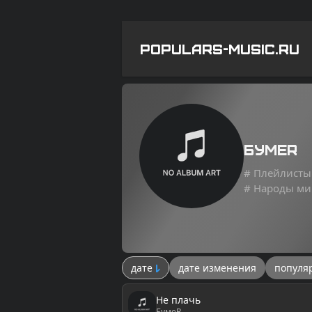
POPULARS-MUSIC.RU
БумеR
# Плейлисты
# Народы ми
дате
дате изменения
популя
Не плачь
БумеR