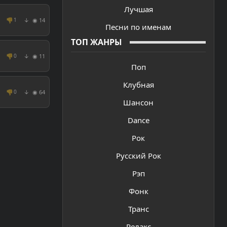
Лучшая
👎
◉ 14
1
↓
Песни по именам
ТОП ЖАНРЫ
👎
◉ 11
0
↓
Поп
Клубная
👎
◉ 64
0
↓
Шансон
Dance
Рок
Русский Рок
Рэп
Фонк
Транс
Релакс