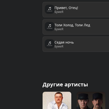
Привет, Отец!
БумеR
Толи Холод, Толи Лед
БумеR
Седая ночь
БумеR
Другие артисты