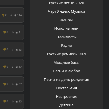
Русские песни 2026
Чарт Яндекс Музыки
👎
◉ 114
0
↓
Жанры
Исполнители
👎
◉ 21
0
↓
Плейлисты
Радио
👎
◉ 13
0
↓
Русские ремиксы 90-х
Мощные басы
👎
◉ 12
0
↓
Песни о любви
Песни на день рождения
👎
◉ 37
0
↓
Ностальгия
Настроение
👎
◉ 13
0
↓
Детские