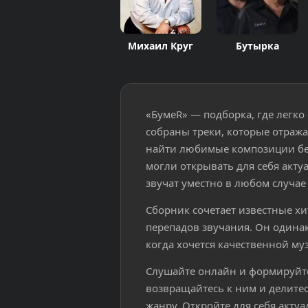
Михаил Круг
Бутырка
«БумеR» — подборка, где легко
собраны треки, которые отража
найти любимые композиции без
могли открывать для себя акт
звучат уместно в любом случае 
Сборник сочетает известные х
перепадов звучания. Он одинак
когда хочется качественной му
Слушайте онлайн и формируйт
возвращайтесь к ним и делитес
жанру. Откройте для себя акту