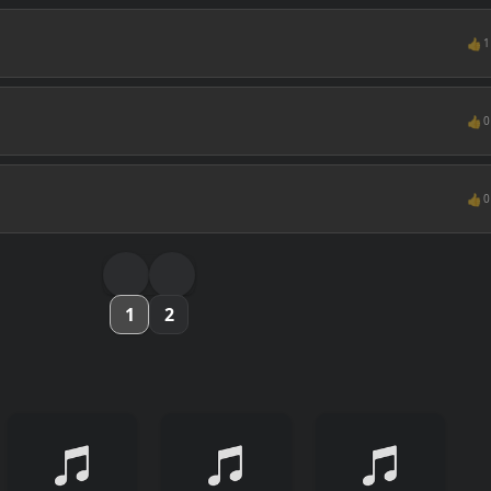
👍
1
👍
0
👍
0
1
2