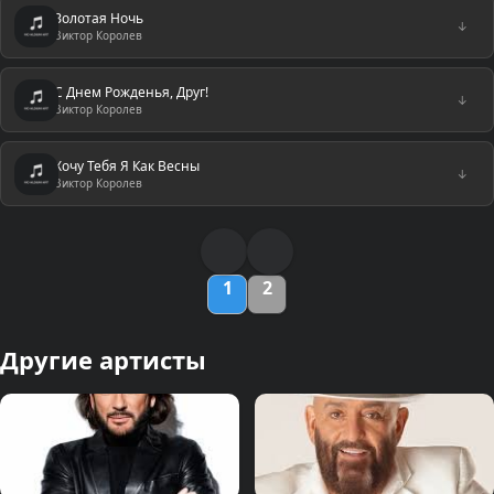
Золотая Ночь
↓
Виктор Королев
С Днем Рожденья, Друг!
↓
Виктор Королев
Хочу Тебя Я Как Весны
↓
Виктор Королев
1
2
Другие артисты