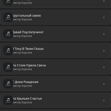
↓
Виктор Королев
Хрустальный замок
↓
Виктор Королев
Давай Под Капучино!
↓
Виктор Королев
Я Тону В Твоих Глазах
↓
Виктор Королев
На Столе Горела Свеча
↓
Виктор Королев
С Днем Рождения
↓
Виктор Королев
На Крыльях Счастья
↓
Виктор Королев