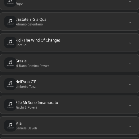
↓
Pupo
L'Estate E Gia Qua
↓
Adriano Celentano
Ridi (The Wind Of Change)
↓
Fiorello
Grazie
↓
Al Bano Romina Power
Nell'Aria C'E
↓
Umberto Tozzi
E Io Mi Sono Innamorato
↓
Ricchi E Poveri
Mia
↓
Daniela Davoli