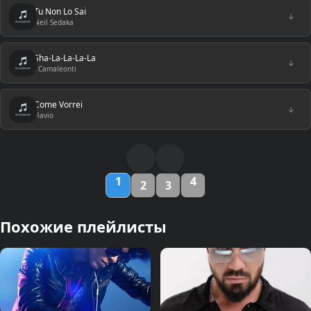
Tu Non Lo Sai
↓
Neil Sedaka
Sha-La-La-La-La
↓
I Camaleonti
Come Vorrei
↓
Flavio
1
4
2
3
Похожие плейлисты