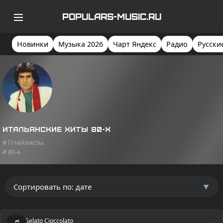
POPULARS-MUSIC.RU
Новинки
Музыка 2026
Чарт Яндекс
Радио
Русски
Итальянские хиты 80-х
# Плейлисты
# 80-e
Gelato Cioccolato