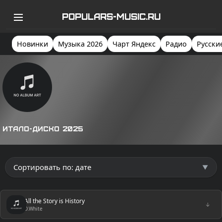
POPULARS-MUSIC.RU
Новинки
Музыка 2026
Чарт Яндекс
Радио
Русски
Итало-диско 2025
All the Story is History
↓
D.White