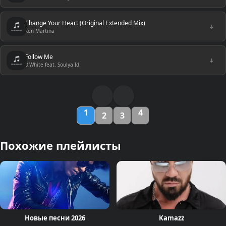
Change Your Heart (Original Extended Mix)
↓
Ken Martina
Follow Me
↓
D.White feat. Soulya Id
1
4
2
3
Похожие плейлисты
Новые песни 2026
Kamazz