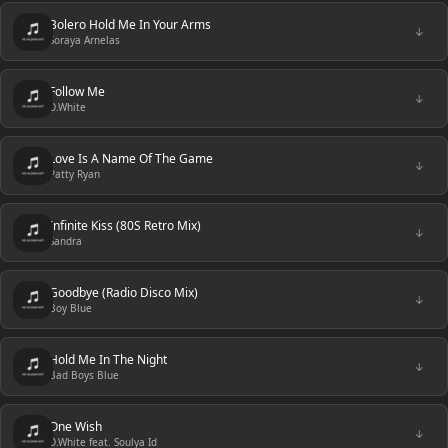
Bolero Hold Me In Your Arms
↓
Soraya Arnelas
Follow Me
↓
D.White
Love Is A Name Of The Game
↓
Patty Ryan
Infinite Kiss (80S Retro Mix)
↓
Sandra
Goodbye (Radio Disco Mix)
↓
Boy Blue
Hold Me In The Night
↓
Bad Boys Blue
One Wish
↓
D.White feat. Soulya Id