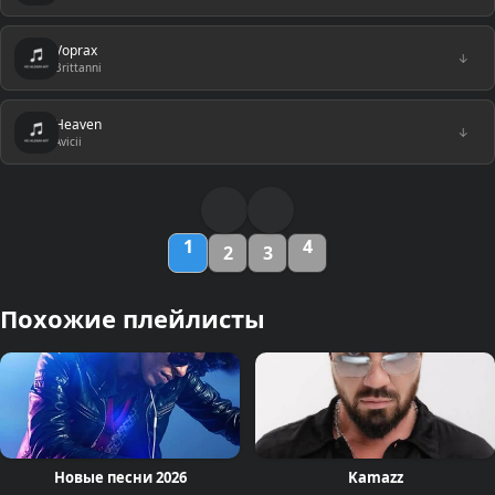
Voprax
↓
Brittanni
Heaven
↓
Avicii
1
4
2
3
Похожие плейлисты
Новые песни 2026
Kamazz