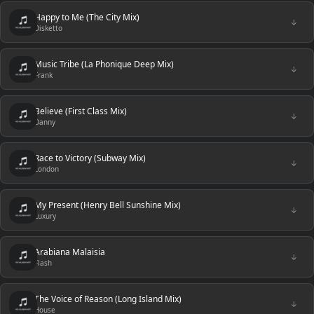
Happy to Me (The City Mix)
↓
Disketto
Music Tribe (La Phonique Deep Mix)
↓
Frank
Believe (First Class Mix)
↓
Danny
Race to Victory (Subway Mix)
↓
London
My Present (Henry Bell Sunshine Mix)
↓
Luxury
Arabiana Malaisia
↓
Flash
The Voice of Reason (Long Island Mix)
↓
House