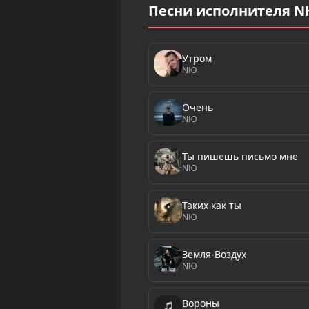
Песни исполнителя 
Утром
NЮ
Очень
NЮ
Ты пишешь письмо мне
NЮ
Таких как ты
NЮ
Земля-Воздух
NЮ
Вороны