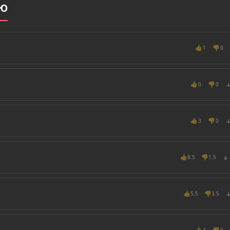
NЮ
👍
👎
1
0
👍
👎
0
0
👍
👎
3
0
👍
👎
8.5
1.5
↓
👍
👎
5.5
3.5
👍
👎
4
0