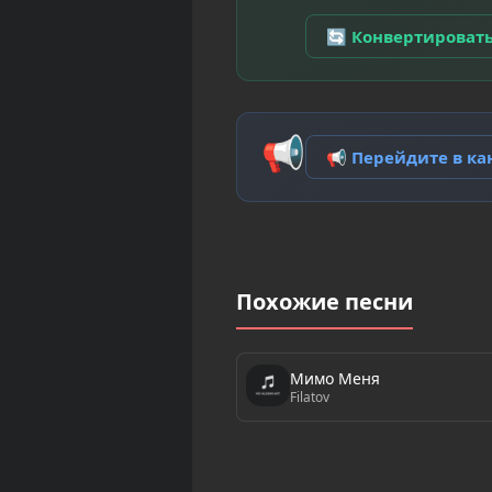
🔄 Конвертироват
📢
📢 Перейдите в к
Похожие песни
Мимо Меня
Filatov