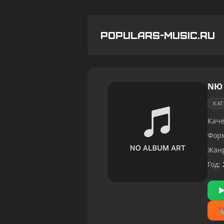
POPULARS-MUSIC.RU
NЮ 
КА
Каче
Фор
Жан
Год: