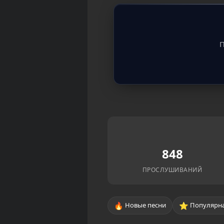
П
848
ПРОСЛУШИВАНИЙ
🔥
⭐
Новые песни
Популярна