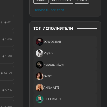
Показать все теги
◉ 681
↓
ТОП ИСПОЛНИТЕЛИ
◉ 1 696
↓
SQWOZ BAB
MiyaGi
◉ 1 518
↓
Король и Шут
◉ 14 179
Zivert
ANNA ASTI
◉ 5 236
↓
ICEGERGERT
◉ 848