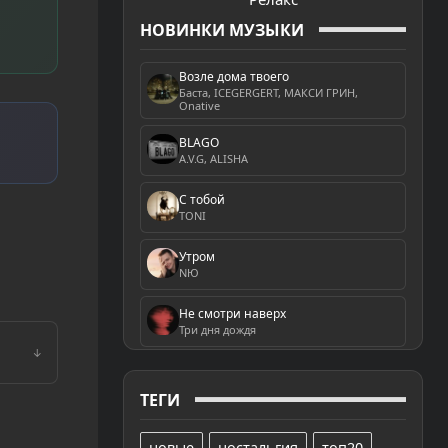
НОВИНКИ МУЗЫКИ
Возле дома твоего
Баста, ICEGERGERT, МАКСИ ГРИН,
Onative
BLAGO
A.V.G, ALISHA
С тобой
TONI
Утром
NЮ
Не смотри наверх
Три дня дождя
↓
ТЕГИ
новые
ностальгия
топ20