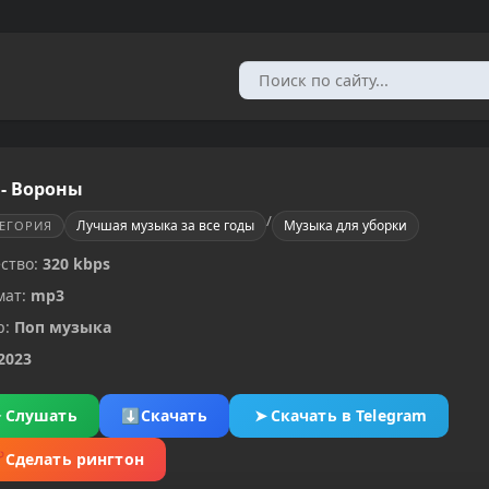
- Вороны
/
Лучшая музыка за все годы
Музыка для уборки
ТЕГОРИЯ
ство:
320 kbps
мат:
mp3
р:
Поп музыка
2023
▶
Слушать
⬇
Скачать
➤
Скачать в Telegram
✂
Сделать рингтон