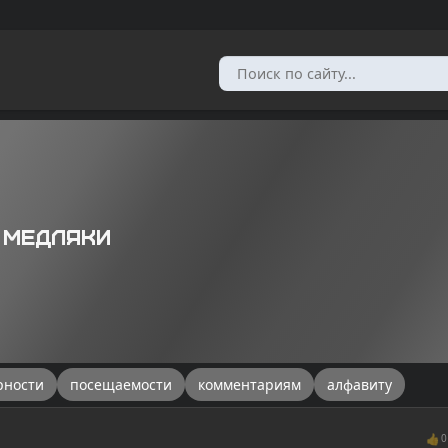
 медляки
рности
посещаемости
комментариям
алфавиту
👍
0