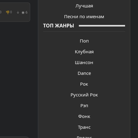
Лучшая
👎
◉ 6
0
0
↓
Песни по именам
ТОП ЖАНРЫ
Поп
Клубная
Шансон
Dance
Рок
Русский Рок
Рэп
Фонк
Транс
Релакс