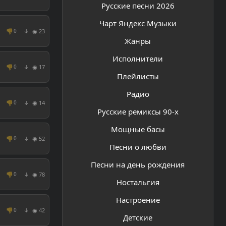
Русские песни 2026
Чарт Яндекс Музыки
👎
◉ 23
0
↓
Жанры
Исполнители
👎
◉ 17
0
↓
Плейлисты
Радио
👎
◉ 14
0
↓
Русские ремиксы 90-х
Мощные басы
👎
◉ 52
0
↓
Песни о любви
Песни на день рождения
👎
◉ 78
0
↓
Ностальгия
Настроение
👎
◉ 42
0
↓
Детские