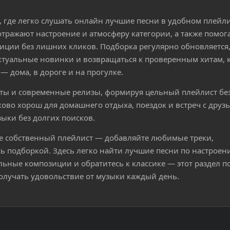
 где легко слушать онлайн лучшие песни в удобном плейли
отражают настроение и атмосферу категории, а также помог
ции без лишних кликов. Подборка регулярно обновляется
актуальные новинки и возвращаться к проверенным хитам, 
— дома, в дороге и на прогулке.
иты и современные релизы, формируя цельный плейлист без
ово хорош для домашнего отдыха, поездок и встреч с друз
зыки без долгих поисков.
е собственный плейлист — добавляйте любимые треки,
ь подборкой. Здесь легко найти лучшие песни по настроен
альные композиции и обратитесь к классике — этот раздел п
олучать удовольствие от музыки каждый день.