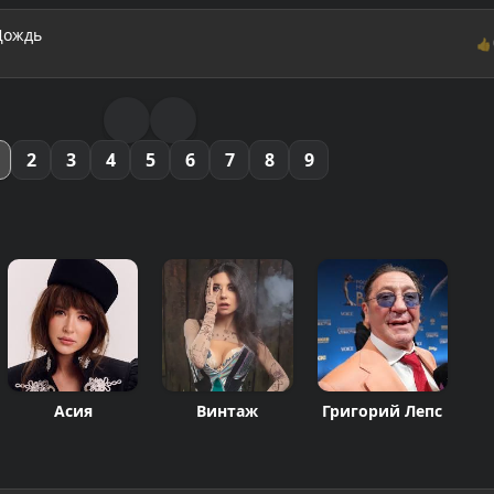
Дождь
👍
2
3
4
5
6
7
8
9
Асия
Винтаж
Григорий Лепс