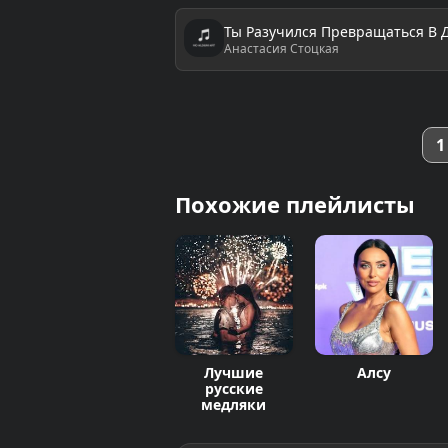
Ты Разучился Превращаться В 
Анастасия Стоцкая
1
Похожие плейлисты
Лучшие
Алсу
русские
медляки