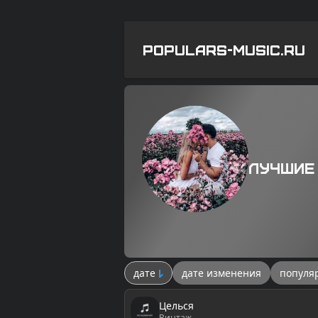
POPULARS-MUSIC.RU
Лучшие
дате
дате изменения
популя
Целься
Винтаж