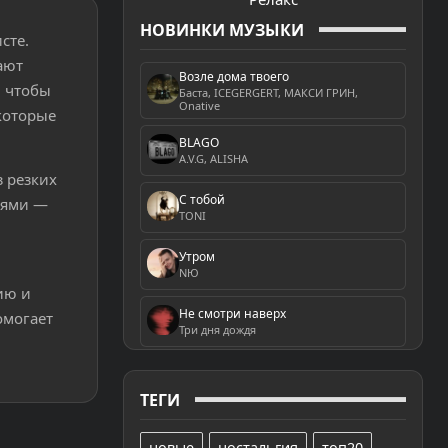
НОВИНКИ МУЗЫКИ
сте.
ают
Возле дома твоего
, чтобы
Баста, ICEGERGERT, МАКСИ ГРИН,
Onative
которые
BLAGO
A.V.G, ALISHA
 резких
С тобой
ьями —
TONI
Утром
NЮ
ию и
Не смотри наверх
омогает
Три дня дождя
ТЕГИ
новые
ностальгия
топ20