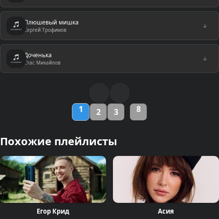
Плюшевый мишка
↓
Сергей Трофимов
Доченька
↓
Стас Михайлов
1
8
2
3
Похожие плейлисты
Егор Крид
Асия