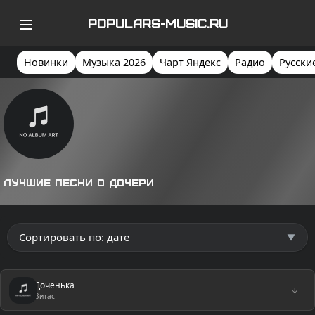
POPULARS-MUSIC.RU
Новинки
Музыка 2026
Чарт Яндекс
Радио
Русски
Лучшие песни о дочери
Доченька
↓
Витас