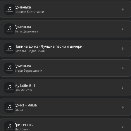
Доченька
↓
Торнике Квитатиани
Доченька
↓
Фати Царикаева
Папина дочка (Лучшие песни о дочери)
↓
Наталья Подольская
Доченька
↓
Этери Бериашвили
My Little Girl
↓
Tim McGraw
Дочка - мама
↓
Слава
Три сестры
↓
Vlad Darwin