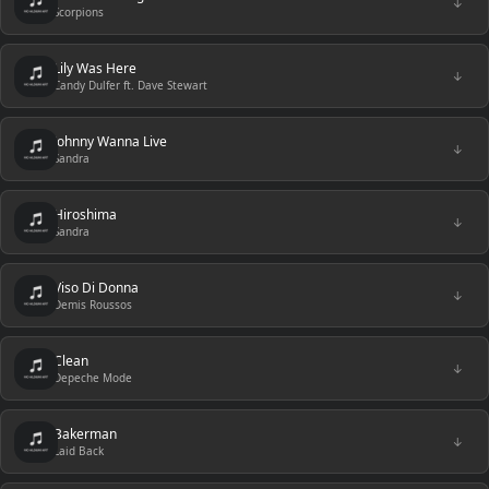
↓
Scorpions
Lily Was Here
↓
Candy Dulfer ft. Dave Stewart
Johnny Wanna Live
↓
Sandra
Hiroshima
↓
Sandra
Viso Di Donna
↓
Demis Roussos
Clean
↓
Depeche Mode
Bakerman
↓
Laid Back