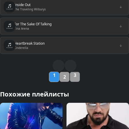
Inside Out
↓
The Traveling Wilburys
For The Sake Of Talking
↓
Tina Arena
Heartbreak Station
↓
Cinderella
1
3
2
Похожие плейлисты