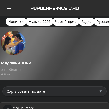
POPULARS-MUSIC.RU
Новинки
Музыка 2026
Чарт Яндекс
Радио
Русски
Медляки 90-х
# Плейлисты
# 90-e
Wind Of Change