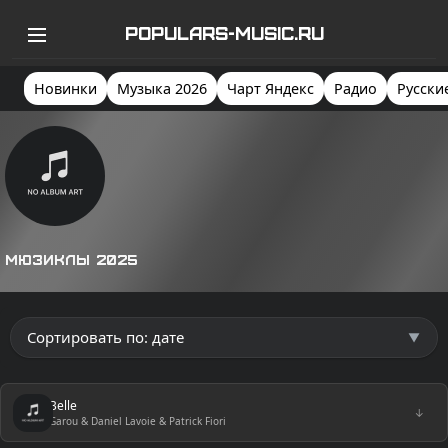
POPULARS-MUSIC.RU
Новинки
Музыка 2026
Чарт Яндекс
Радио
Русски
Мюзиклы 2025
Belle
↓
Garou & Daniel Lavoie & Patrick Fiori