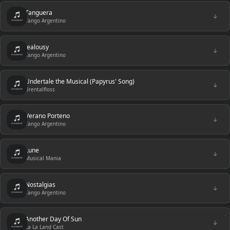
Tanguera
↓
Tango Argentino
Jealousy
↓
Tango Argentino
Undertale the Musical (Papyrus' Song)
↓
Brentalfloss
Verano Porteno
↓
Tango Argentino
Lune
↓
Musical Mania
Nostalgias
↓
Tango Argentino
Another Day Of Sun
↓
La La Land Cast