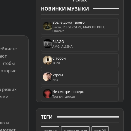
НОВИНКИ МУЗЫКИ
Возле дома твоего
Баста, ICEGERGERT, МАКСИ ГРИН,
Onative
BLAGO
A.V.G, ALISHA
ейлисте.
ают
С тобой
, чтобы
TONI
которые
Утром
NЮ
 резких
Не смотри наверх
ьями —
Три дня дождя
ТЕГИ
ию и
омогает
новые
ностальгия
топ20