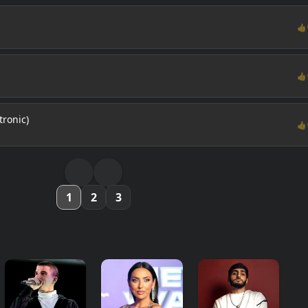
👍
👍
tronic)
👍
1
2
3