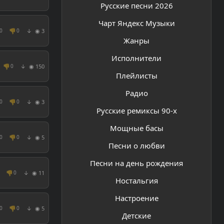
Русские песни 2026
Чарт Яндекс Музыки
👎
◉ 3
0
0
↓
Жанры
Исполнители
👎
◉ 150
0
↓
Плейлисты
Радио
👎
◉ 3
0
0
↓
Русские ремиксы 90-х
Мощные басы
👎
◉ 5
0
0
↓
Песни о любви
Песни на день рождения
👎
◉ 11
0
↓
Ностальгия
Настроение
👎
◉ 5
0
0
↓
Детские