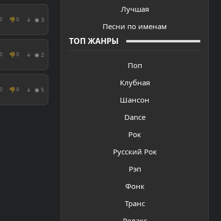
Лучшая
👎
◉ 3
0
0
↓
Песни по именам
ТОП ЖАНРЫ
👎
◉ 2
0
0
↓
Поп
Клубная
👎
◉ 5
0
0
↓
Шансон
Dance
Рок
Русский Рок
Рэп
Фонк
Транс
Релакс