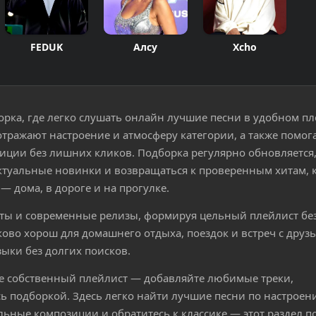
FEDUK
Алсу
Xcho
рка, где легко слушать онлайн лучшие песни в удобном пл
отражают настроение и атмосферу категории, а также помог
ции без лишних кликов. Подборка регулярно обновляется
актуальные новинки и возвращаться к проверенным хитам, 
— дома, в дороге и на прогулке.
иты и современные релизы, формируя цельный плейлист без
ово хорош для домашнего отдыха, поездок и встреч с друз
зыки без долгих поисков.
е собственный плейлист — добавляйте любимые треки,
ь подборкой. Здесь легко найти лучшие песни по настроен
альные композиции и обратитесь к классике — этот раздел п