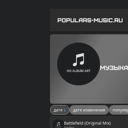
POPULARS-MUSIC.RU
Музыка
дате
дате изменения
популя
Battlefield (Original Mix)
Under