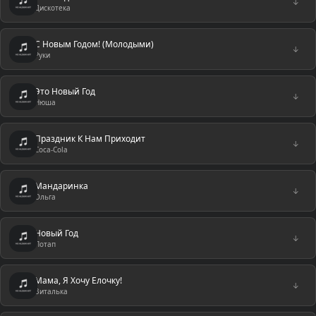
↓
Дискотека
С Новым Годом! (Молодыми)
↓
Руки
Это Новый Год
↓
Нюша
Праздник К Нам Приходит
↓
Coca-Cola
Мандаринка
↓
Ольга
Новый Год
↓
Потап
Мама, Я Хочу Елочку!
↓
Виталька