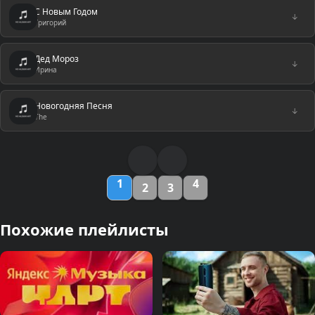
С Новым Годом
↓
Григорий
Дед Мороз
↓
Ирина
Новогодняя Песня
↓
The
1
4
2
3
Похожие плейлисты