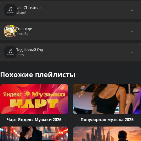
Last Christmas
↓
Wham!
Снег идет
↓
ГлюкoZa
Под Новый Год
↓
Betsy
Похожие плейлисты
Чарт Яндекс Музыки 2026
Популярная музыка 2025