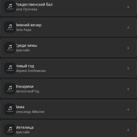
Рождественский бал
↓
Алла Пугачева
Зимний вечер
↓
Папа Радж
Среди зимы
↓
Фристайл
Новый год
↓
Марина Хлебникова
Фонарики
↓
Високосный Год
Зима
↓
Александр Айвазов
Метелица
↓
Фристайл