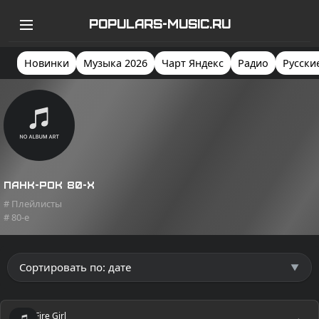
POPULARS-MUSIC.RU
Новинки
Музыка 2026
Чарт Яндекс
Радио
Русски
Панк-рок 80-х
# Плейлисты
# 80-e
Fire Girl