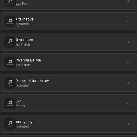
↓
Iggy Pop
Alternative
↓
Exploited
Seventeen
↓
Sex Pistols
I Wanna Be Me
↓
Sex Pistols
Troops of tomorrow
↓
Exploited
D-7
↓
Wipers
Jimmy boyle
↓
Exploited