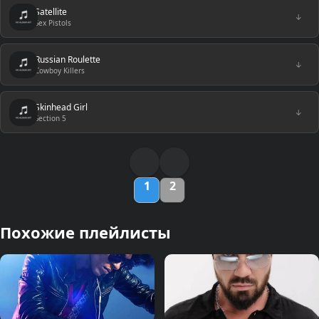
Satellite
↓
Sex Pistols
Russian Roulette
↓
Cowboy Killers
Skinhead Girl
↓
Section 5
1
2
Похожие плейлисты