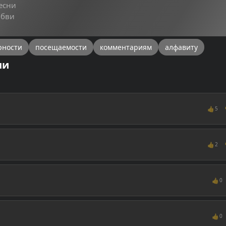
есни
юбви
рности
посещаемости
комментариям
алфавиту
ни
👍
5
👍
2
👍
0
👍
0