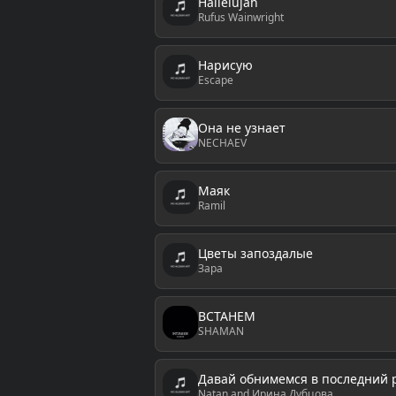
Hallelujah
Rufus Wainwright
Нарисую
Escape
Она не узнает
NECHAEV
Маяк
Ramil
Цветы запоздалые
Зара
ВСТАНЕМ
SHAMAN
Давай обнимемся в последний 
Natan and Ирина Дубцова