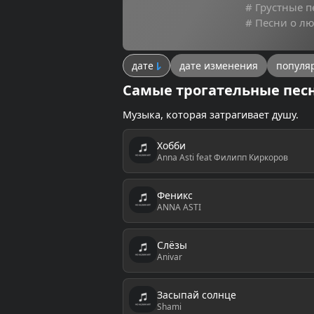
# Грустные п
# Песни о л
дате
дате изменения
популя
Самые трогательные пес
Музыка, которая затрагивает душу.
Хобби
Anna Asti feat Филипп Киркоров
Феникс
ANNA ASTI
Слёзы
Anivar
Засыпай солнце
Shami