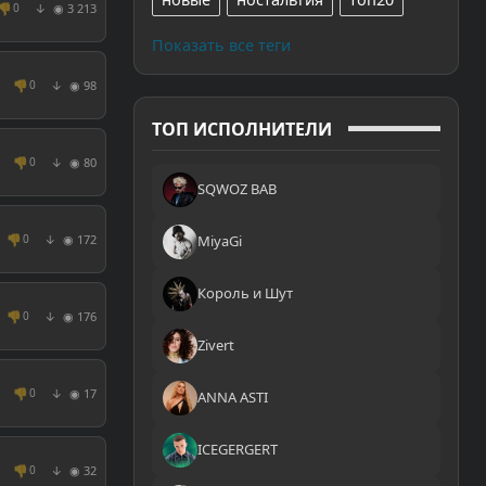
👎
◉ 3 213
0
↓
Показать все теги
👎
◉ 98
0
↓
ТОП ИСПОЛНИТЕЛИ
👎
◉ 80
0
↓
SQWOZ BAB
👎
◉ 172
MiyaGi
0
↓
Король и Шут
👎
◉ 176
0
↓
Zivert
👎
◉ 17
0
↓
ANNA ASTI
ICEGERGERT
👎
◉ 32
0
↓