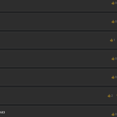
👍
0
👍
0
👍
1
👍
0
👍
0
👍
2
раз
👍
0