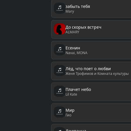
забыть тебя
Mary
До скорых встреч
ALMARY
Есенин
Navai, MONA
Лёд, что поет о любви
Женя Трофимов и Комната культуры
Плачет небо
Lil Kate
Мир
Гио
Джованна