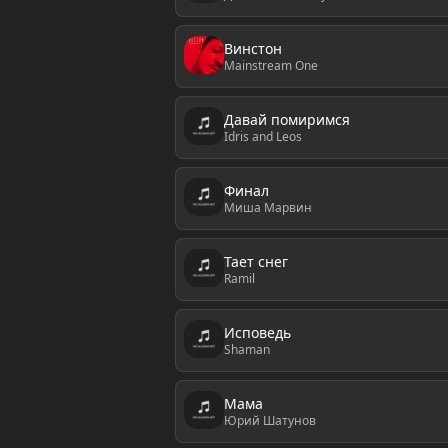
Винстон
Mainstream One
Давай помиримся
Idris and Leos
Финал
Миша Марвин
Тает снег
Ramil
Исповедь
Shaman
Мама
Юрий Шатунов