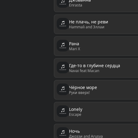
Enrasta
Не плачь, не реви
Hammali and Эллаи
Рана
Mari X
Где-то в глубине сердца
Navai feat Macan
Чёрное море
Руки вверх!
Lonely
Escape
Ночь
Джоззи and Arusya