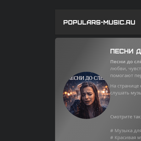
POPULARS-MUSIC.RU
Песни д
Песни до сл
любви, чувст
помогают пе
На странице
слушать музы
Смотрите так
# Музыка дл
# Красивая 