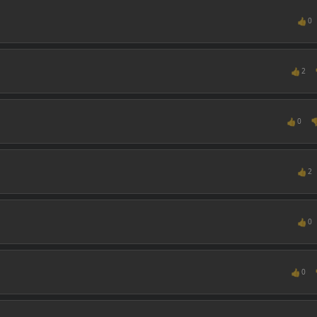
👍
0
👍
2
👍

0
👍
2
👍
0
👍
0