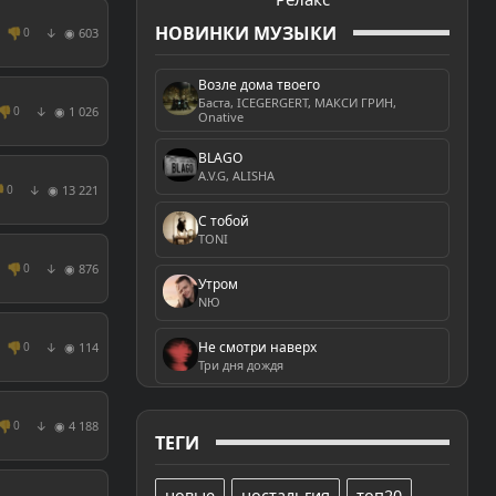
НОВИНКИ МУЗЫКИ
👎
◉ 603
0
↓
Возле дома твоего
Баста, ICEGERGERT, МАКСИ ГРИН,
👎
◉ 1 026
0
↓
Onative
BLAGO
A.V.G, ALISHA

◉ 13 221
0
↓
С тобой
TONI
👎
◉ 876
0
↓
Утром
NЮ
Не смотри наверх
👎
◉ 114
0
↓
Три дня дождя
👎
◉ 4 188
0
↓
ТЕГИ
новые
ностальгия
топ20