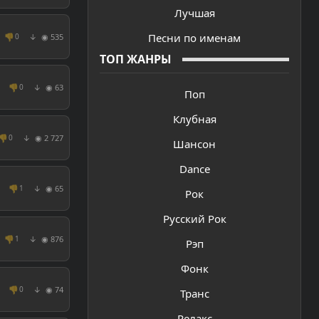
Лучшая
Песни по именам
👎
◉ 535
0
↓
ТОП ЖАНРЫ
👎
◉ 63
0
↓
Поп
Клубная
👎
◉ 2 727
0
↓
Шансон
Dance
👎
◉ 65
1
↓
Рок
Русский Рок
👎
◉ 876
1
↓
Рэп
Фонк
👎
◉ 74
0
↓
Транс
Релакс