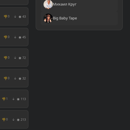
Михаил Круг
👎
◉ 43
0
↓
Big Baby Tape
👎
◉ 45
0
↓
👎
◉ 72
0
↓
👎
◉ 32
0
↓
👎
◉ 113
1
↓
👎
◉ 213
0
↓