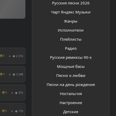
Русские песни 2026
Чарт Яндекс Музыки
Жанры
Исполнители
Плейлисты
Радио
👎
◉ 2 216
0
↓
Русские ремиксы 90-х
Мощные басы
👎
◉ 3 248
0
↓
Песни о любви
Песни на день рождения
👎
◉ 375
0
↓
Ностальгия
Настроение
Детские
👎
◉ 170
0
↓