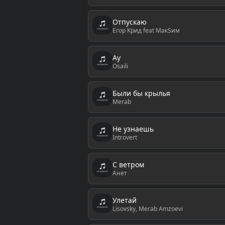
Отпускаю
Егор Крид feat МакSим
Ау
Osaili
Были бы крылья
Merab
Не узнаешь
Introvert
С ветром
Анет
Улетай
Lisovsky, Merab Amzoevi