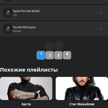
Герои России Моей
↓
Стас
Россия-Матушка
↓
Жасмин
1
4
2
3
Похожие плейлисты
Баста
Стас Михайлов