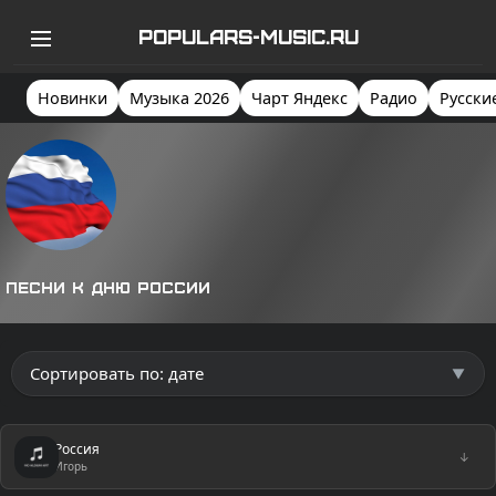
POPULARS-MUSIC.RU
Новинки
Музыка 2026
Чарт Яндекс
Радио
Русски
Песни к дню России
Россия
↓
Игорь