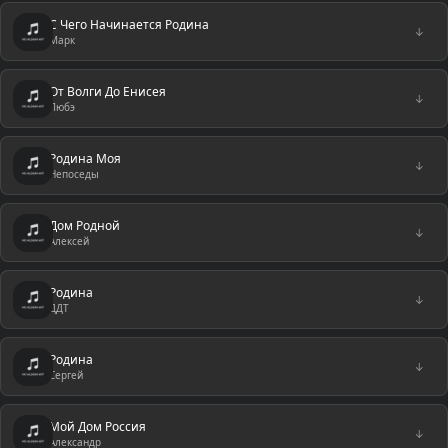
С Чего Начинается Родина
↓
Марк
От Волги До Енисея
↓
Любэ
Родина Моя
↓
Непоседы
Дом Родной
↓
Алексей
Родина
↓
ДДТ
Родина
↓
Сергей
Мой Дом Россия
↓
Александр