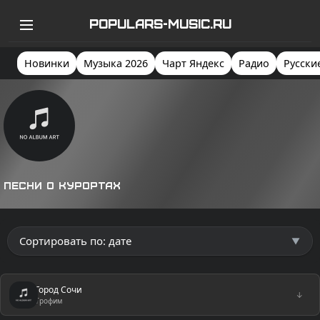
POPULARS-MUSIC.RU
Новинки
Музыка 2026
Чарт Яндекс
Радио
Русски
Песни о курортах
Город Сочи
↓
Трофим