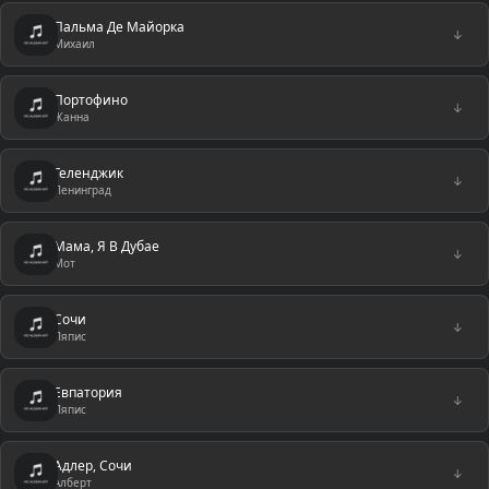
Пальма Де Майорка
↓
Михаил
Портофино
↓
Жанна
Геленджик
↓
Ленинград
Мама, Я В Дубае
↓
Мот
Сочи
↓
Ляпис
Евпатория
↓
Ляпис
Адлер, Сочи
↓
Алберт