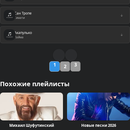
Сан Тропе
↓
Тимати
Акапулько
↓
Лайма
1
3
2
Похожие плейлисты
Михаил Шуфутинский
Новые песни 2026