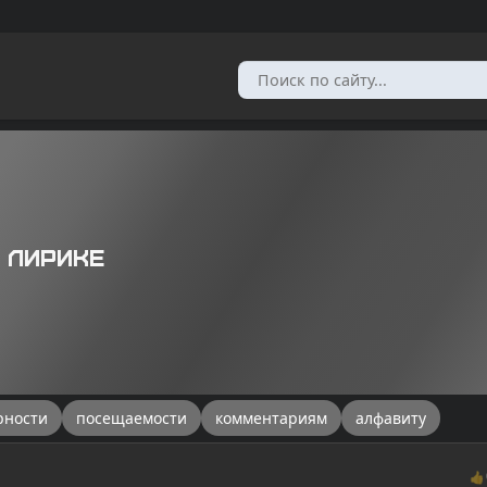
 лирике
рности
посещаемости
комментариям
алфавиту
👍