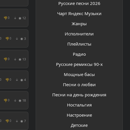
Русские песни 2026
Чарт Яндекс Музыки
👎
◉ 12
0
↓
Жанры
Исполнители
👎
◉ 3
0
0
↓
Плейлисты
Радио
👎
◉ 13
0
↓
Русские ремиксы 90-х
Мощные басы
👎
◉ 4
0
0
↓
Песни о любви
Песни на день рождения
👎
◉ 18
0
↓
Ностальгия
Настроение
👎
◉ 7
0
0
↓
Детские