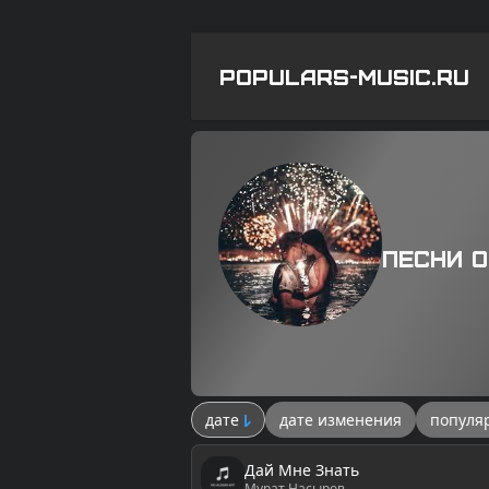
POPULARS-MUSIC.RU
Песни о
дате
дате изменения
популя
Дай Мне Знать
Мурат Насыров