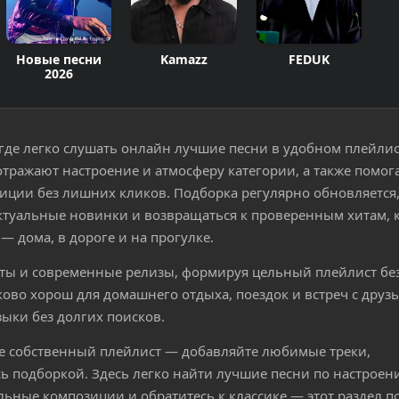
Новые песни
Kamazz
FEDUK
2026
где легко слушать онлайн лучшие песни в удобном плейлис
отражают настроение и атмосферу категории, а также помог
ции без лишних кликов. Подборка регулярно обновляется
актуальные новинки и возвращаться к проверенным хитам, 
— дома, в дороге и на прогулке.
иты и современные релизы, формируя цельный плейлист без
ово хорош для домашнего отдыха, поездок и встреч с друз
зыки без долгих поисков.
е собственный плейлист — добавляйте любимые треки,
ь подборкой. Здесь легко найти лучшие песни по настроен
альные композиции и обратитесь к классике — этот раздел п