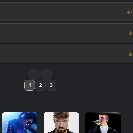
👍
0
👍
👍
1
2
3