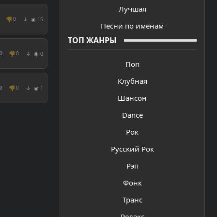
Лучшая
👎
◉ 15
0
↓
Песни по именам
ТОП ЖАНРЫ
👎
◉ 0
0
0
↓
Поп
Клубная
👎
◉ 1
0
0
↓
Шансон
Dance
Рок
Русский Рок
Рэп
Фонк
Транс
Релакс