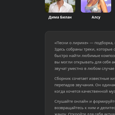
Дима Билан
Алсу
«Песни о лирике» — подборка, 
Здесь собраны треки, которые 
быстро найти любимые компози
вы могли открывать для себя 
звучат уместно в любом случае 
Сборник сочетает известные х
перепадов звучания. Он одинак
когда хочется качественной му
Слушайте онлайн и формируйт
возвращайтесь к ним и делитес
жанру. Откройте для себя акту