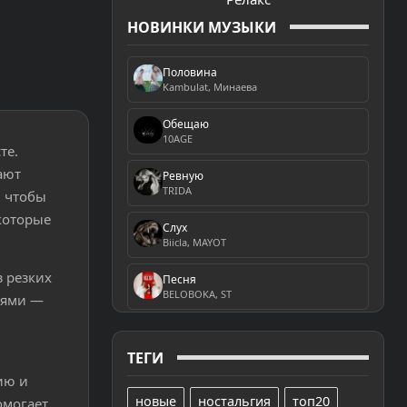
НОВИНКИ МУЗЫКИ
Половина
Kambulat, Минаева
Обещаю
10AGE
те.
ают
Ревную
TRIDA
, чтобы
которые
Слух
Biicla, MAYOT
 резких
Песня
BELOBOKA, ST
ьями —
ТЕГИ
ию и
новые
ностальгия
топ20
омогает