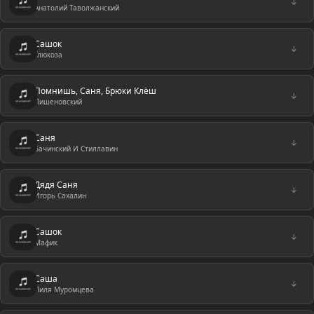
↓
Анатолий Таволжанский
Сашок
↓
Глюкоза
Помнишь, Саня, Брюки Клёш
↓
Пишеновский
Саня
↓
Бачинский И Стиллавин
Дядя Саня
↓
Игорь Сахалин
Сашок
↓
Мафик
Саша
↓
Лиля Муромцева