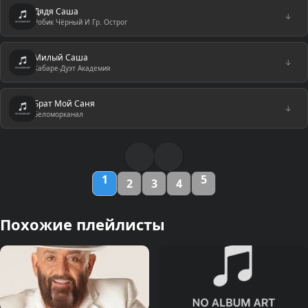
Дядя Саша
↓
Робик Чёрный И Гр. Острог
Милый Саша
↓
Кабаре-Дуэт Академия
Брат Мой Саня
↓
Беломорканал
1
5
2
3
4
Похожие плейлисты