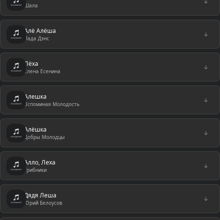
↓
Шала
Алё Алёша
↓
Лада Дэнс
Лёха
↓
Елена Есенина
Алешка
↓
Вспоминая Молодость
Алёшка
↓
Добры Молодцы
Алло, Леха
↓
Грибники
Дядя Леша
↓
Юрий Белоусов