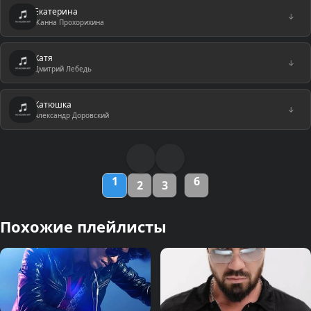
Екатерина
↓
Жанна Прохорихина
Катя
↓
Дмитрий Лебедь
Катюшка
↓
Александр Доровский
1
6
2
3
Похожие плейлисты