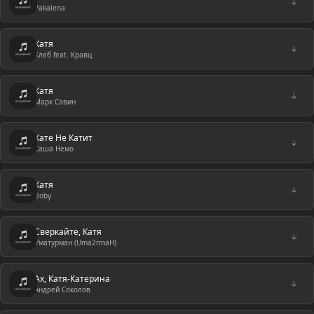
↓
Pakalena
Катя
↓
Хлеб feat. Кравц
Катя
↓
Марк Савин
Кате Не Катит
↓
Саша Немо
Катя
↓
Boby
Сверкайте, Катя
↓
Уматурман (Uma2rmaH)
Ах, Катя-Катерина
↓
Андрей Соколов