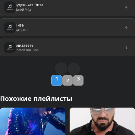
Худенькая Лиза
↓
Дикий Мёд
Лиза
↓
Аукцыон
Елизавете
↓
Сергей Шишков
1
3
2
Похожие плейлисты