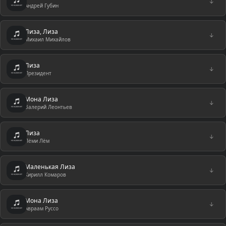
↓
Андрей Губин
Лиза, Лиза
↓
Михаил Михайлов
Лиза
↓
Президент
Мона Лиза
↓
Валерий Леонтьев
Лиза
↓
Лёми Лём
Маленькая Лиза
↓
Кирилл Комаров
Мона Лиза
↓
Авраам Руссо