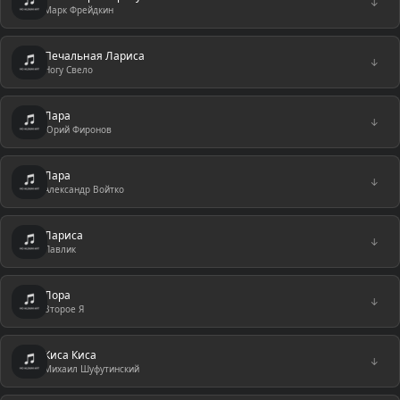
↓
Марк Фрейдкин
Печальная Лариса
↓
Ногу Свело
Лара
↓
Юрий Фиронов
Лара
↓
Александр Войтко
Лариса
↓
Павлик
Лора
↓
Второе Я
Киса Киса
↓
Михаил Шуфутинский