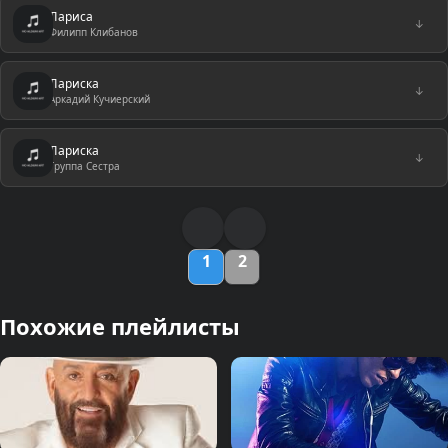
Лариса
↓
Филипп Клибанов
Лариска
↓
Аркадий Кучиерский
Лариска
↓
Группа Сестра
1
2
Похожие плейлисты