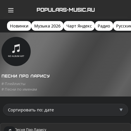
POPULARS-MUSIC.RU
Новинки
Музыка 2026
Чарт Яндекс
Радио
Русски
Песни про Ларису
# Плейлисты
# Песни по именам
Песня Про Ларису