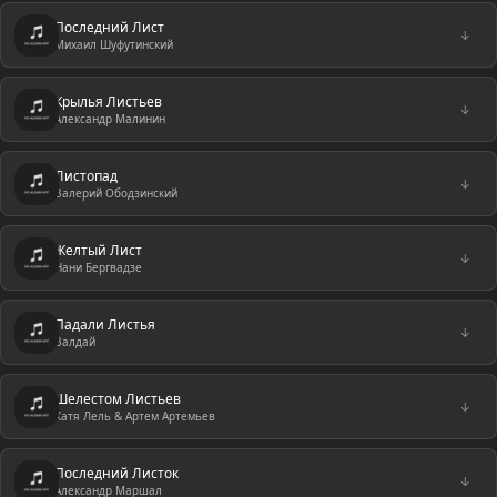
Последний Лист
↓
Михаил Шуфутинский
Крылья Листьев
↓
Александр Малинин
Листопад
↓
Валерий Ободзинский
Желтый Лист
↓
Нани Бергвадзе
Падали Листья
↓
Валдай
Шелестом Листьев
↓
Катя Лель & Артем Артемьев
Последний Листок
↓
Александр Маршал