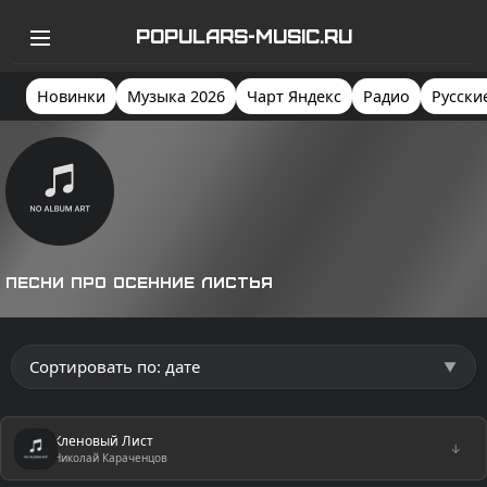
POPULARS-MUSIC.RU
Новинки
Музыка 2026
Чарт Яндекс
Радио
Русски
Песни про осенние листья
Кленовый Лист
↓
Николай Караченцов