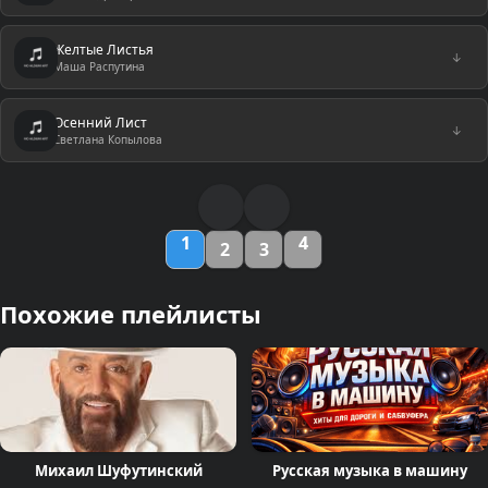
Желтые Листья
↓
Маша Распутина
Осенний Лист
↓
Светлана Копылова
1
4
2
3
Похожие плейлисты
Михаил Шуфутинский
Русская музыка в машину