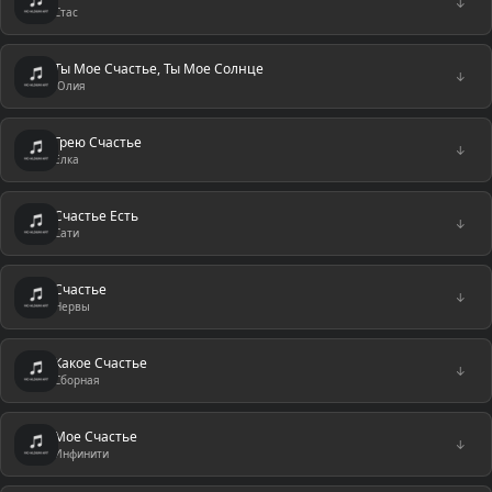
↓
Стас
Ты Мое Счастье, Ты Мое Солнце
↓
Юлия
Грею Счастье
↓
Елка
Счастье Есть
↓
Сати
Счастье
↓
Нервы
Какое Счастье
↓
Сборная
Мое Счастье
↓
Инфинити