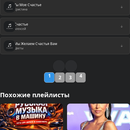
Ты Мое Счастье
↓
Кристина
Счастье
↓
Алексей
Мы Желаем Счастья Вам
↓
Цветы
1
4
2
3
Похожие плейлисты