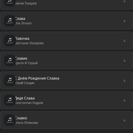
↓
Вилли Токарев
Слава
↓
One Stream
Лавочка
↓
Светлана Лазарева
Славик
↓
Крытя И Серый
С Днём Рождения Славка
↓
Юрий Сандик
Дядя Слава
↓
Константин Ундров
Славко
↓
Ольга Юнакова