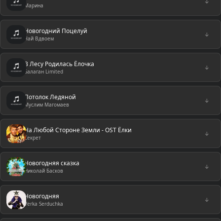
↓
Марина
Новогодний Поцелуй
↓
Чай Вдвоем
В Лесу Родилась Ёлочка
↓
Балаган Limited
Потолок Ледяной
↓
Муслим Магомаев
На Любой Стороне Земли - OST Ёлки
↓
Секрет
Новогодняя сказка
↓
Николай Басков
Новогодняя
↓
Verka Serduchka