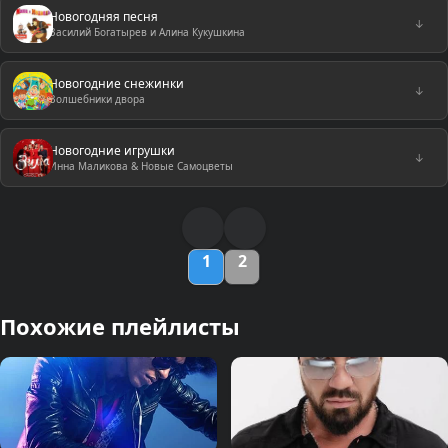
Новогодняя песня
↓
Василий Богатырев и Алина Кукушкина
Новогодние снежинки
↓
Волшебники двора
Новогодние игрушки
↓
Инна Маликова & Новые Самоцветы
1
2
Похожие плейлисты