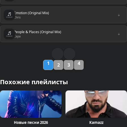
Emotion (Original Mix)
↓
Chris
People & Places (Original Mix)
↓
Capa
1
4
2
3
Похожие плейлисты
Новые песни 2026
Kamazz