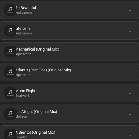
So Beautiful
↓
Audiozoom
Lifeform
↓
Audiozoom
Mechanical (Original Mix)
↓
Aquascape
Atlantis (Part One) (Original Mix)
↓
Aquascape
Moon Flight
↓
Beatwork
It's Alright (Original Mix)
↓
Chillson
A Bientot (Original Mix)
↓
Eskadet