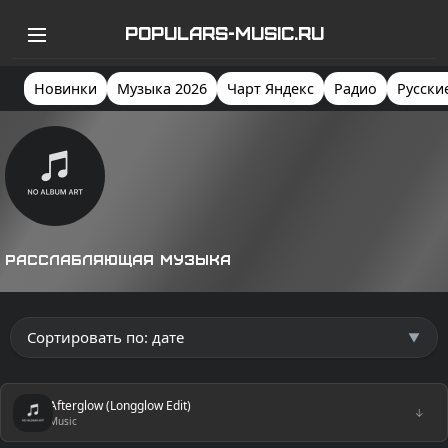
POPULARS-MUSIC.RU
Новинки
Музыка 2026
Чарт Яндекс
Радио
Русски
Расслабляющая музыка
Afterglow (Longglow Edit)
↓
Music