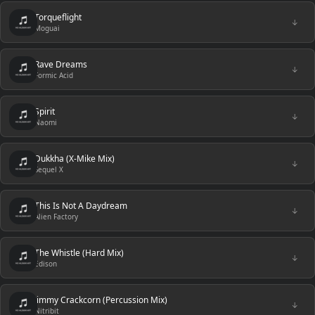
Torqueflight
↓
Moguai
Rave Dreams
↓
Formic Acid
Spirit
↓
Naomi
Dukkha (X-Mike Mix)
↓
Sequel X
This Is Not A Daydream
↓
Alien Factory
The Whistle (Hard Mix)
↓
Edison
Jimmy Crackcorn (Percussion Mix)
↓
Nitribit