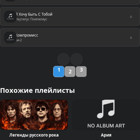
Я Хочу Быть С Тобой
↓
Наутилус Помпилиус
Компромисс
↓
Би-2
1
3
2
Похожие плейлисты
Легенды русского рока
Ария