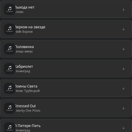
Выхода нет
↓
Сплин
Верхом на звезде
↓
Найк Борзов
Половинка
↓
Танцы минус
Кабриолет
↓
Ленинград
Воины Света
↓
Ляпис Трубецкой
Stressed Out
↓
Twenty One Pilots
В Питере-Пить
↓
Ленинград