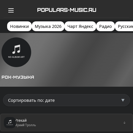
POPULARS-MUSIC.RU
Новинки
Музыка 2026
Чарт Яндекс
Радио
Русски
Рок-музыка
Утекай
↓
Мумий Тролль