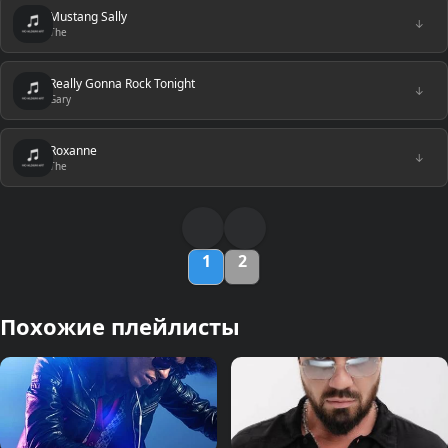
Mustang Sally
↓
The
Really Gonna Rock Tonight
↓
Gary
Roxanne
↓
The
1
2
Похожие плейлисты