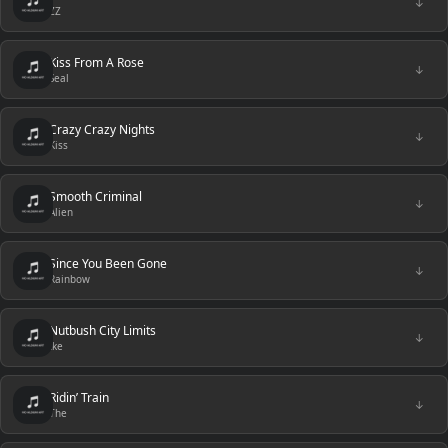
↓
ZZ
Kiss From A Rose
↓
Seal
Crazy Crazy Nights
↓
Kiss
Smooth Criminal
↓
Alien
Since You Been Gone
↓
Rainbow
Nutbush City Limits
↓
Ike
Ridin’ Train
↓
The