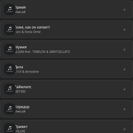
Время
↓
Фиксай
Боже, как он капает!
↓
Yars & Feela Dime
Мумия
↓
SLOJNI feat. TRABLOK & SAINTGELLATO
Дела
↓
L1C4 & Armodine
Таймлапс
↓
WETKID
Коридор
↓
Фиксай
Привет
↓
PHLORI