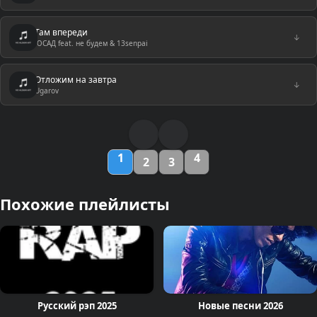
Там впереди
↓
ЮСАД feat. не будем & 13senpai
Отложим на завтра
↓
Ugarov
1
4
2
3
Похожие плейлисты
Русский рэп 2025
Новые песни 2026