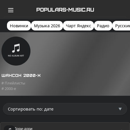
POPULARS-MUSIC.RU
Новинки
Музыка 2026
Чарт Яндекс
Радио
Русски
Шансон 2000-х
# Плейлисты
# 2000-е
Дори-дори