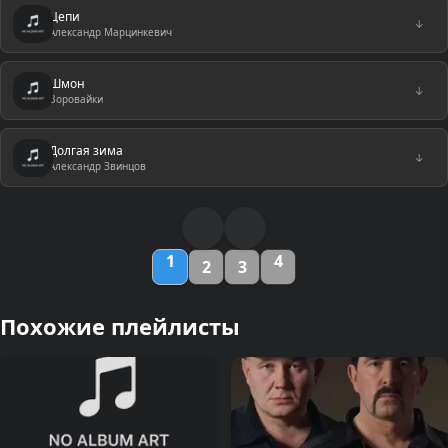
Цепи
↓
Александр Марцинкевич
Шмон
↓
Воровайки
Долгая зима
↓
Александр Звинцов
1
4
2
3
Похожие плейлисты