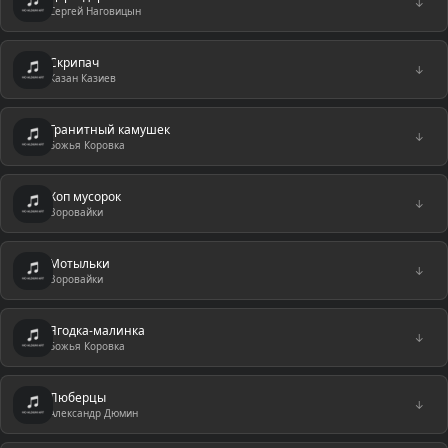
↓
Сергей Наговицын
Скрипач
↓
Казан Казиев
Гранитный камушек
↓
Божья Коровка
Хоп мусорок
↓
Воровайки
Мотыльки
↓
Воровайки
Ягодка-малинка
↓
Божья Коровка
Люберцы
↓
Александр Дюмин