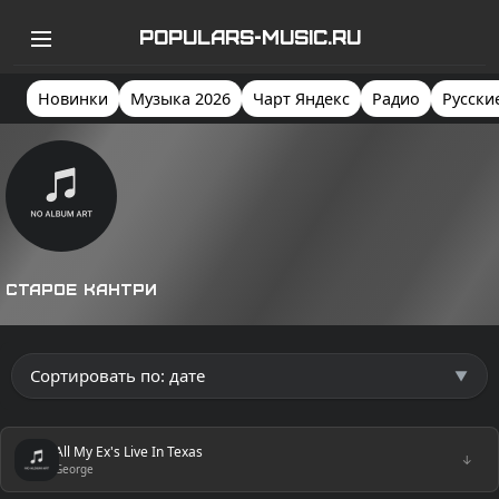
POPULARS-MUSIC.RU
Новинки
Музыка 2026
Чарт Яндекс
Радио
Русски
Старое кантри
All My Ex's Live In Texas
↓
George