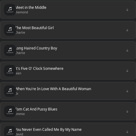
Meet in the Middle
↓
Diamond
The Most Beautiful Girl
↓
Charlie
Long Haired Country Boy
↓
Charlie
It's Five O' Clock Somewhere
↓
Alan
When You're In Love With A Beautiful Woman
↓
Dr.
Tom Cat And Pussy Blues
↓
Jimmie
You Never Even Called Me By My Name
↓
David