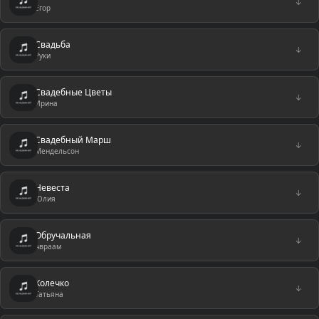
↓
Егор
Свадьба
↓
Руки
Свадебные Цветы
↓
Ирина
Свадебный Марш
↓
Мендельсон
Невеста
↓
Юлия
Обручальная
↓
Авраам
Колечко
↓
Татьяна