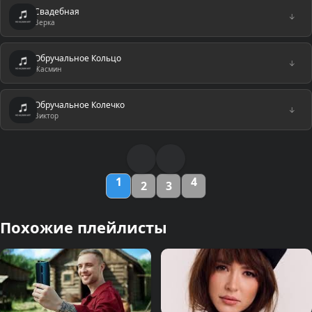
Свадебная
↓
Верка
Обручальное Кольцо
↓
Жасмин
Обручальное Колечко
↓
Виктор
1
4
2
3
Похожие плейлисты