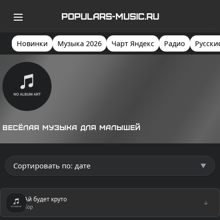
POPULARS-MUSIC.RU
Новинки
Музыка 2026
Чарт Яндекс
Радио
Русски
Весёлая музыка для малышей
Ай будет круто
↓
Хор