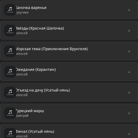
Баночка варенья
↓
Кукутики
Звёзды (Красная Шапочка)
↓
Алексей
Морская тема (Приключения Врунгеля)
↓
Алексей
Ожидание (Карантин)
↓
Алексей
Отъезд на дачу (Усатый нянь)
↓
Алексей
Турецкий марш
↓
Дмитрий
Финал (Усатый нянь)
↓
Алексей