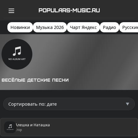
POPULARS-MUSIC.RU
Новинки
Музыка 2026
Чарт Яндекс
Радио
Русски
Весёлые детские песни
Алешка и Наташка
Егор