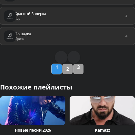
Красный Валерка
↓
Хор
Лошадка
↓
Ирина
1
3
2
Похожие плейлисты
Новые песни 2026
Kamazz