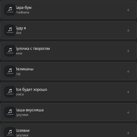
Бара-бум
↓
Учайкина
Буду я
↓
Мая
Булочка с творогом
↓
Анна
Великаны
↓
Хор
Все будет хорошо
↓
Алиса
Каша-вкусняша
↓
Кукутики
Козявки
↓
Кукутики