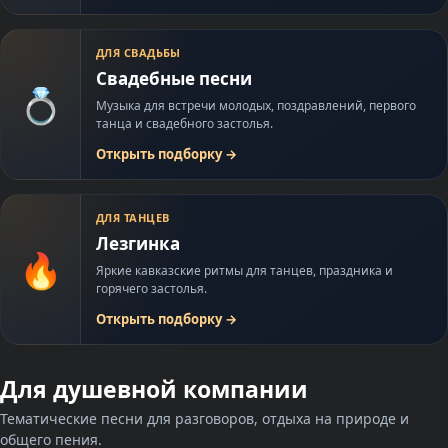
ДЛЯ СВАДЬБЫ
Свадебные песни
💍
Музыка для встречи молодых, поздравлений, первого
танца и свадебного застолья.
Открыть подборку
→
ДЛЯ ТАНЦЕВ
Лезгинка
🔥
Яркие кавказские ритмы для танцев, праздника и
горячего застолья.
Открыть подборку
→
Для душевной компании
Тематические песни для разговоров, отдыха на природе и
общего пения.